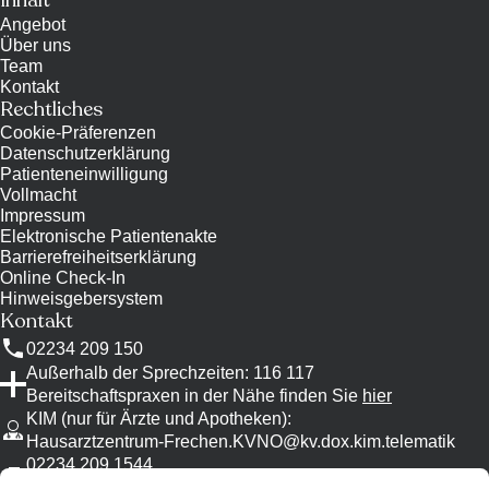
Inhalt
Angebot
Über uns
Team
Kontakt
Rechtliches
Cookie-Präferenzen
Datenschutzerklärung
Patienteneinwilligung
Vollmacht
Impressum
Elektronische Patientenakte
Barrierefreiheitserklärung
Online Check-In
Hinweisgebersystem
Kontakt
02234 209 150
Außerhalb der Sprechzeiten: 116 117
Bereitschaftspraxen in der Nähe finden Sie
hier
KIM (nur für Ärzte und Apotheken)
:
Hausarztzentrum-Frechen.KVNO@kv.dox.kim.telematik
02234 209 1544
Bitte nutzen Sie KIM, wenn möglich.